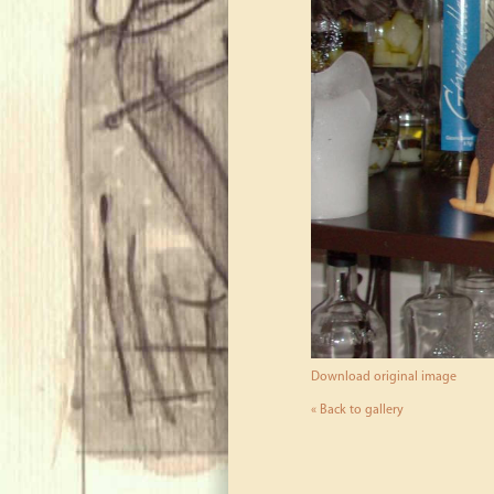
Download original image
« Back to gallery